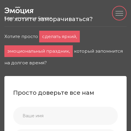
Event-агентство в Самаре
Не хотите заморачиваться?
Хотите просто
сделать яркий,
эмоциональный праздник,
который запомнится
на долгое время?
Просто доверьте все нам