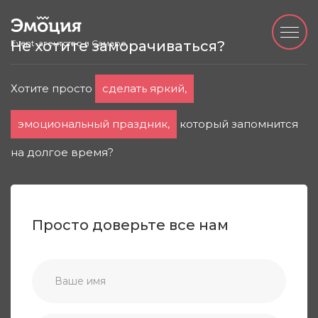
Event-агентство в Самаре
Не хотите заморачиваться?
Хотите просто
сделать яркий,
эмоциональный праздник,
который запомнится
на долгое время?
Просто доверьте все нам