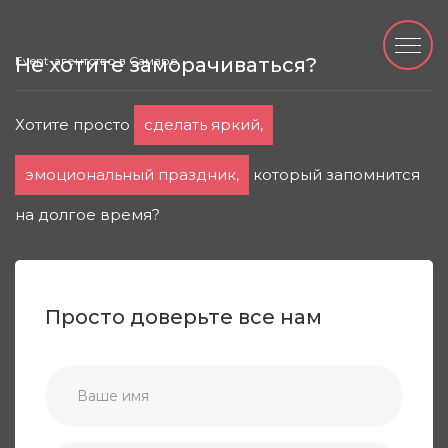
Event-агентство в Самаре
Не хотите заморачиваться?
Хотите просто
сделать яркий,
эмоциональный праздник,
который запомнится
на долгое время?
Просто доверьте все нам