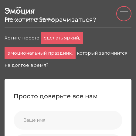
Event-агентство в Самаре
Не хотите заморачиваться?
Хотите просто
сделать яркий,
эмоциональный праздник,
который запомнится
на долгое время?
Просто доверьте все нам