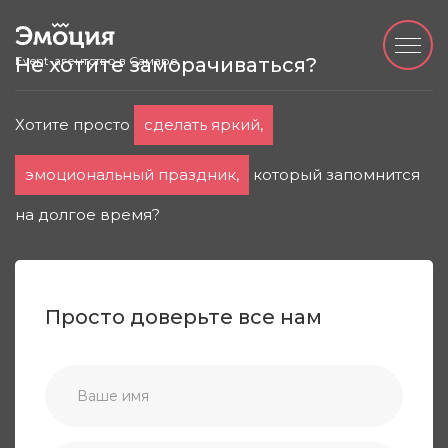
Event-агентство в Самаре
Не хотите заморачиваться?
Хотите просто
сделать яркий,
эмоциональный праздник,
который запомнится
на долгое время?
Просто доверьте все нам