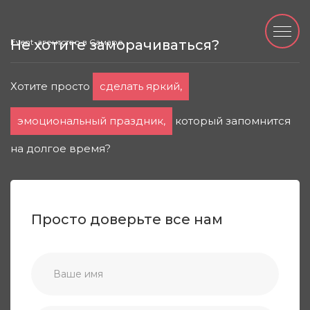
Event-агентство в Самаре
Не хотите заморачиваться?
Хотите просто
сделать яркий,
эмоциональный праздник,
который запомнится
на долгое время?
Просто доверьте все нам